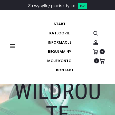
Za wysyłkę płacisz tylko
10zł
START
Szukaj
KATEGORIE
Account
INFORMACJE
REGULAMINY
0
BUTY
MOJE KONTO
0
KONTAKT
WILDROU
TE