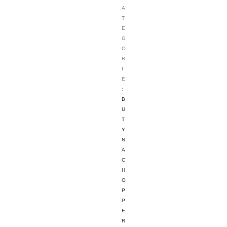
A
T
E
G
O
R
I
E
:
B
U
T
Y
N
A
C
H
O
P
P
E
R