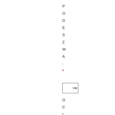
P
O
D
E
S
Z
W
A
:
*
O
C
I