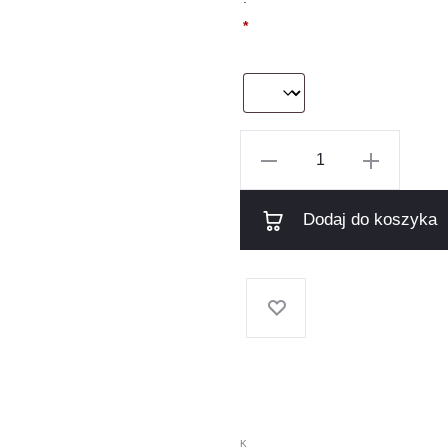
*
ilość
Buty
WILDROUTE
Dodaj do koszyka
"V2"
(JASNE
ZIELONE)
K