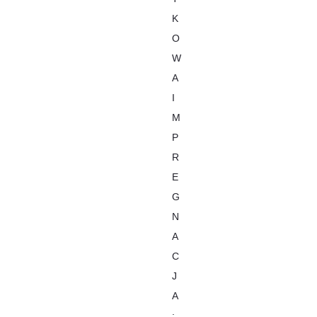
K
O
W
A
I
M
P
R
E
G
N
A
C
J
A
: